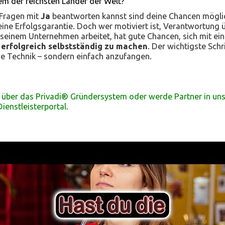
nem der reichsten Länder der Welt?
 Fragen mit
Ja
beantworten kannst sind deine Chancen mögli
 keine Erfolgsgarantie. Doch wer motiviert ist, Verantwortun
an seinem Unternehmen arbeitet, hat gute Chancen, sich mit ein
erfolgreich selbstständig zu machen
. Der wichtigste Schri
ie Technik – sondern einfach anzufangen.
zt über das Privadi® Gründersystem oder werde Partner in u
ienstleisterportal.