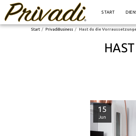
START
DIEN
Start
PrivadiBusiness
Hast du die Vorraussetzung
HAST
15
Jun