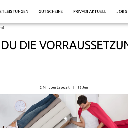
STLEISTUNGEN
GUTSCHEINE
PRIVADI AKTUELL
JOBS
en?
 DU DIE VORRAUSSETZU
Martin Schröder
2 Minuten Lesezeit
15
Jun