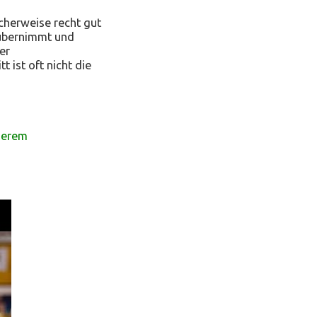
cherweise recht gut
g übernimmt und
er
tt ist oft nicht die
nserem