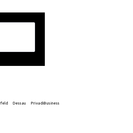
rfeld
Dessau
PrivadiBusiness
a