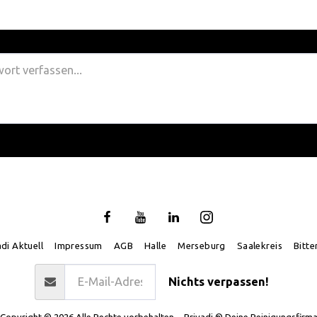
adi Aktuell
Impressum
AGB
Halle
Merseburg
Saalekreis
Bitte
Nichts verpassen!
Copyright © 2026 Alle Rechte vorbehalten. -
Privadi ® Deine Reinigungsfirm